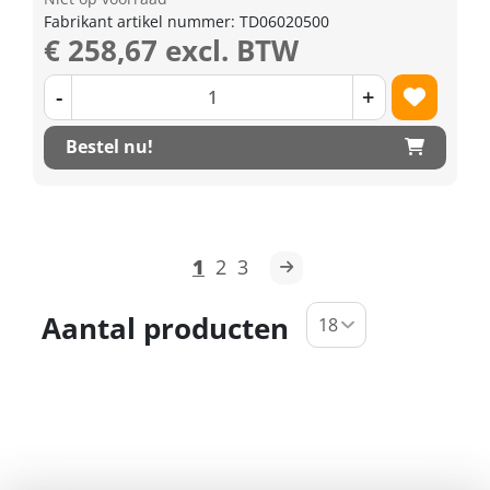
Fabrikant artikel nummer: TD06020500
€ 258,67 excl. BTW
-
+
Bestel nu!
1
2
3
Aantal producten