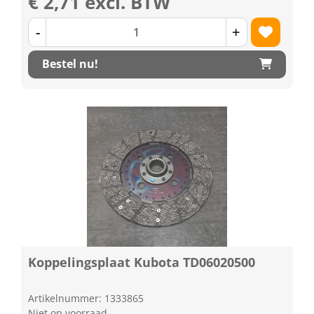
€ 2,71 excl. BTW
-
+
Bestel nu!
Koppelingsplaat Kubota TD06020500
Artikelnummer: 1333865
Niet op voorraad