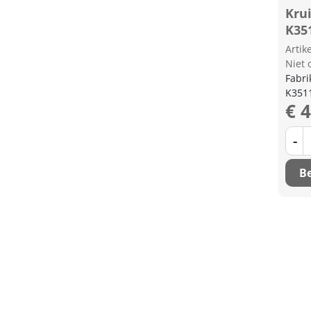
Kru
K35
Arti
Niet 
Fabri
K351
€ 
-
Be