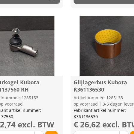
urkogel Kubota
Glijlagerbus Kubota
1137560 RH
K361136530
kelnummer: 1285153
Artikelnummer: 1285138
op voorraad
op voorraad | 3-5 dagen lever
kant artikel nummer:
Fabrikant artikel nummer:
137560
K361136530
72,74 excl. BTW
€ 26,62 excl. B