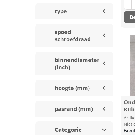
-
type
Be
spoed
schroefdraad
binnendiameter
(inch)
hoogte (mm)
Ond
pasrand (mm)
Kub
Arti
Niet 
Categorie
Fabri