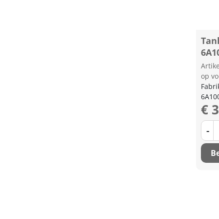
Tan
6A1
Arti
op vo
Fabri
6A10
€ 
-
Be