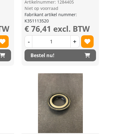
Artikelnummer: 1284405
Niet op voorraad
Fabrikant artikel nummer:
K351113520
BTW
€ 76,41 excl. BTW
-
+
Bestel nu!