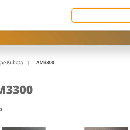
ype Kubota
AM3300
M3300
0