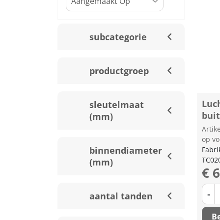
subcategorie
productgroep
Luc
sleutelmaat
bui
(mm)
Arti
op vo
binnendiameter
Fabri
TC02
(mm)
€ 
-
aantal tanden
Be