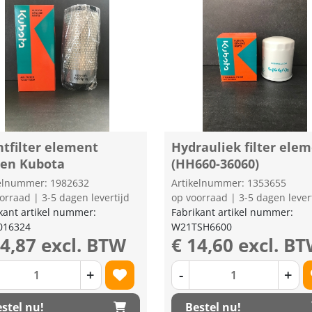
htfilter element
Hydrauliek filter ele
ten Kubota
(HH660-36060)
kelnummer: 1982632
Artikelnummer: 1353655
orraad | 3-5 dagen levertijd
op voorraad | 3-5 dagen lever
kant artikel nummer:
Fabrikant artikel nummer:
016324
W21TSH6600
64,87 excl. BTW
€ 14,60 excl. B
+
-
+
stel nu!
Bestel nu!