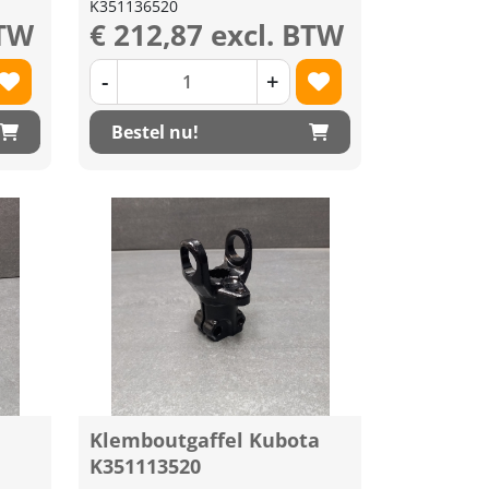
K351136520
BTW
€ 212,87 excl. BTW
-
+
Bestel nu!
Klemboutgaffel Kubota
K351113520