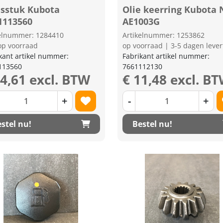
isstuk Kubota
Olie keerring Kubota
1113560
AE1003G
kelnummer: 1284410
Artikelnummer: 1253862
op voorraad
op voorraad | 3-5 dagen lever
kant artikel nummer:
Fabrikant artikel nummer:
113560
7661112130
44,61 excl. BTW
€ 11,48 excl. B
+
-
+
stel nu!
Bestel nu!