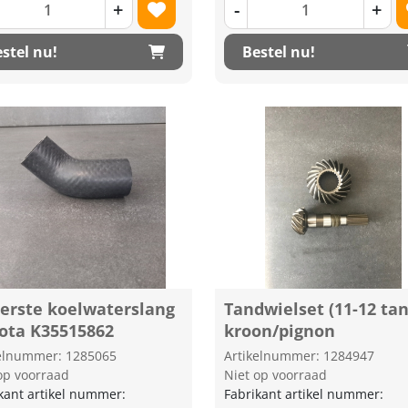
+
-
+
stel nu!
Bestel nu!
erste koelwaterslang
Tandwielset (11-12 ta
ota K35515862
kroon/pignon
kelnummer: 1285065
Artikelnummer: 1284947
op voorraad
Niet op voorraad
kant artikel nummer:
Fabrikant artikel nummer: