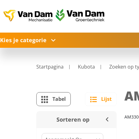
Kies je categorie
Startpagina
Kubota
Zoeken op t
A
Tabel
Lijst
AM330
Sorteren op