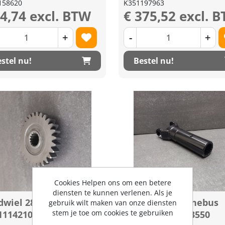
158620
K351197963
14,74 excl. BTW
€ 375,52 excl. 
+
-
+
stel nu!
Bestel nu!
Cookies Helpen ons om een betere
diensten te kunnen verlenen. Als je
dwiel 28T Kubota
Gaffel met splinebus
gebruik wilt maken van onze diensten
stem je toe om cookies te gebruiken
1114210
Kubota K351113550