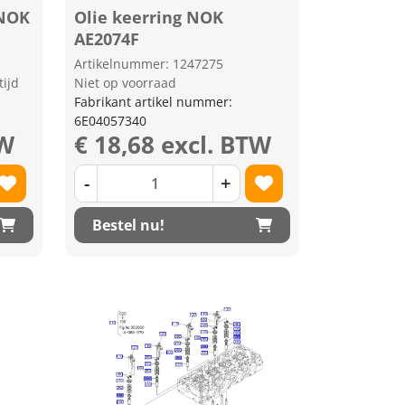
 NOK
Olie keerring NOK
AE2074F
Artikelnummer: 1247275
tijd
Niet op voorraad
Fabrikant artikel nummer:
6E04057340
TW
€ 18,68 excl. BTW
-
+
Bestel nu!