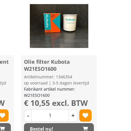
ment
Olie filter Kubota
W21ESO1600
Artikelnummer: 1346354
tijd
op voorraad | 3-5 dagen levertijd
Fabrikant artikel nummer:
W21ESO1600
TW
€ 10,55 excl. BTW
-
+
Bestel nu!