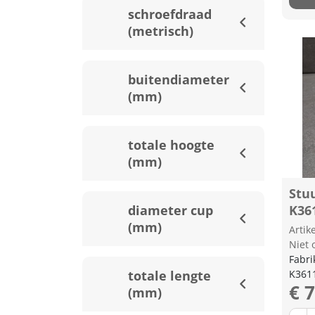
schroefdraad
(metrisch)
buitendiameter
(mm)
totale hoogte
(mm)
Stu
diameter cup
K36
(mm)
Arti
Niet 
Fabri
totale lengte
K361
€ 
(mm)