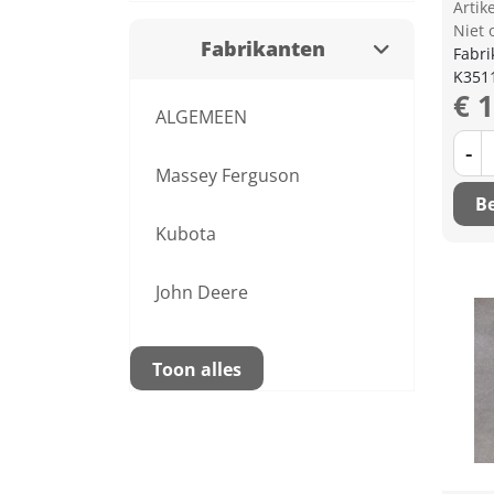
Arti
Niet 
Fabrikanten
Fabri
K351
€ 
ALGEMEEN
-
Massey Ferguson
Be
Kubota
John Deere
Toon alles