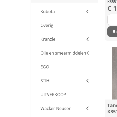
K355
€ 
Kubota
-
Overig
Be
Kranzle
Olie en smeermiddelen
EGO
STIHL
UITVERKOOP
Tan
Wacker Neuson
K35