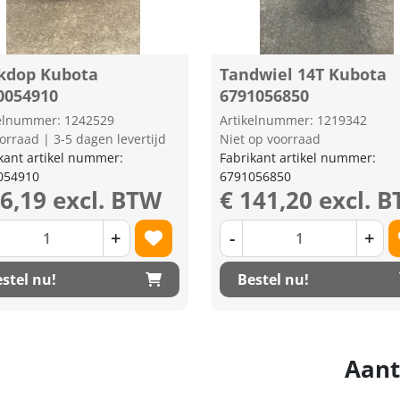
kdop Kubota
Tandwiel 14T Kubota
0054910
6791056850
kelnummer: 1242529
Artikelnummer: 1219342
orraad | 3-5 dagen levertijd
Niet op voorraad
kant artikel nummer:
Fabrikant artikel nummer:
054910
6791056850
36,19 excl. BTW
€ 141,20 excl. 
+
-
+
stel nu!
Bestel nu!
Aant