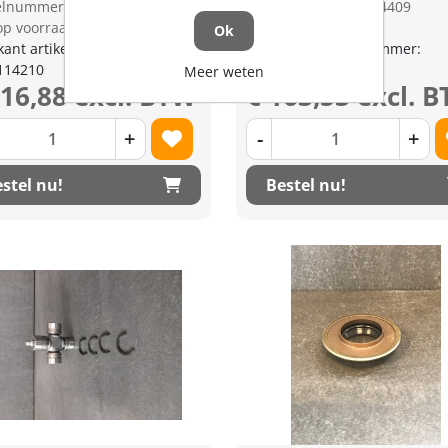
kelnummer: 1284411
Artikelnummer: 1284409
op voorraad
Niet op voorraad
Ok
kant artikel nummer:
Fabrikant artikel nummer:
114210
K351113550
Meer weten
116,88 excl. BTW
€ 163,53 excl. 
+
-
+
stel nu!
Bestel nu!