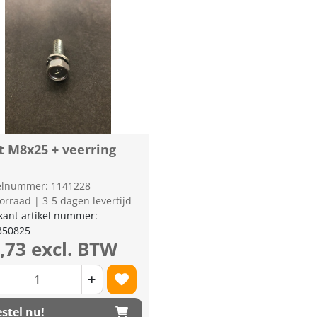
t M8x25 + veerring
kelnummer: 1141228
orraad | 3-5 dagen levertijd
kant artikel nummer:
350825
0,73 excl. BTW
+
stel nu!