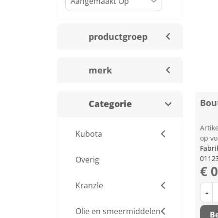
productgroep
merk
Bou
Categorie
Arti
Kubota
op vo
Fabri
0112
Overig
€ 
Kranzle
-
Olie en smeermiddelen
Be