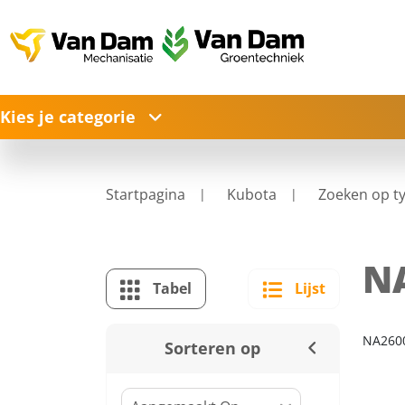
Kies je categorie
Startpagina
Kubota
Zoeken op t
NA
Tabel
Lijst
NA2600
Sorteren op