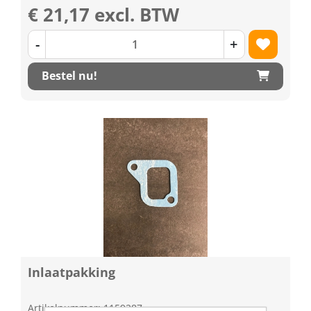
€ 21,17 excl. BTW
-
+
Bestel nu!
Inlaatpakking
Artikelnummer: 1159287