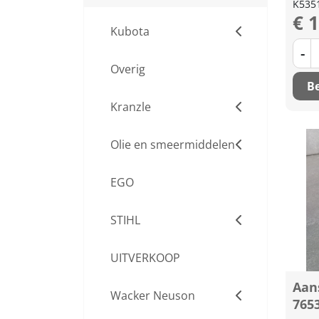
K535
€ 
Kubota
-
Overig
Be
Kranzle
Olie en smeermiddelen
EGO
STIHL
UITVERKOOP
Aan
Wacker Neuson
765