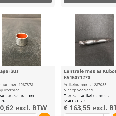
lagerbus
Centrale mes as Kubo
K546071270
kelnummer: 1287378
Artikelnummer: 1287038
op voorraad
Niet op voorraad
kant artikel nummer:
Fabrikant artikel nummer:
120152
K546071270
10,62 excl. BTW
€ 163,55 excl. 