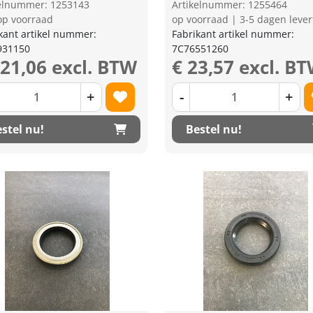
kelnummer: 1253143
Artikelnummer: 1255464
op voorraad
op voorraad | 3-5 dagen lever
kant artikel nummer:
Fabrikant artikel nummer:
931150
7C76551260
321,06 excl. BTW
€ 23,57 excl. B
+
-
+
stel nu!
Bestel nu!