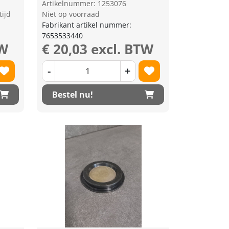
Artikelnummer: 1253076
tijd
Niet op voorraad
Fabrikant artikel nummer:
7653533440
TW
€ 20,03 excl. BTW
-
+
Bestel nu!