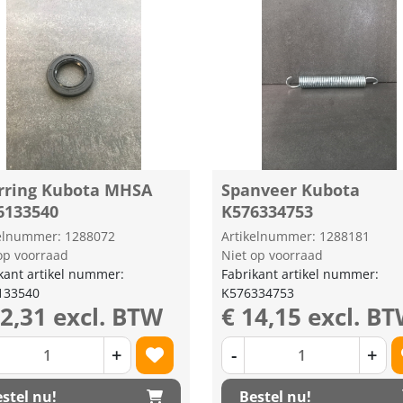
rring Kubota MHSA
Spanveer Kubota
6133540
K576334753
kelnummer: 1288072
Artikelnummer: 1288181
op voorraad
Niet op voorraad
kant artikel nummer:
Fabrikant artikel nummer:
133540
K576334753
22,31 excl. BTW
€ 14,15 excl. B
+
-
+
stel nu!
Bestel nu!