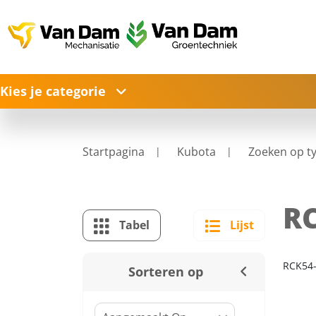
Kies je categorie
Startpagina
Kubota
Zoeken op t
RC
Tabel
Lijst
RCK54-
Sorteren op