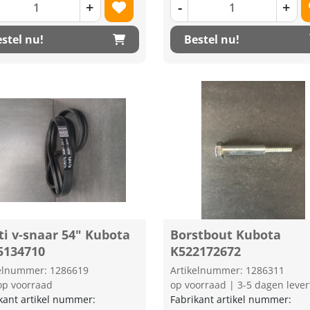
+
-
+
stel nu!
Bestel nu!
ti v-snaar 54" Kubota
Borstbout Kubota
5134710
K522172672
kelnummer: 1286619
Artikelnummer: 1286311
op voorraad
op voorraad | 3-5 dagen lever
kant artikel nummer:
Fabrikant artikel nummer: