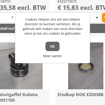
134710
K522172672
135,58 excl. BTW
€ 15,83 excl. B
+
-
+
Cookies Helpen ons om een betere
diensten te kunnen verlenen. Als je
stel nu!
Bestel nu!
gebruik wilt maken van onze diensten
stem je toe om cookies te gebruiken
Ok
Meer weten
sluitgaffel Kubota
Eindkap NOK EZ5038B
3931150