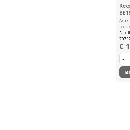
Kee
BE1
Arti
op vo
Fabri
7072
€ 
-
Be