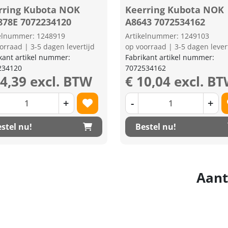
rring Kubota NOK
Keerring Kubota NOK
878E 7072234120
A8643 7072534162
kelnummer: 1248919
Artikelnummer: 1249103
orraad | 3-5 dagen levertijd
op voorraad | 3-5 dagen lever
kant artikel nummer:
Fabrikant artikel nummer:
234120
7072534162
14,39 excl. BTW
€ 10,04 excl. B
+
-
+
stel nu!
Bestel nu!
Aant