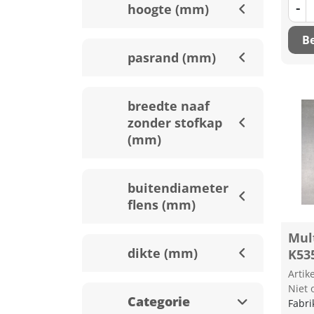
-
hoogte (mm)
Be
pasrand (mm)
breedte naaf
zonder stofkap
(mm)
buitendiameter
flens (mm)
Mul
dikte (mm)
K53
Arti
Niet 
Categorie
Fabri