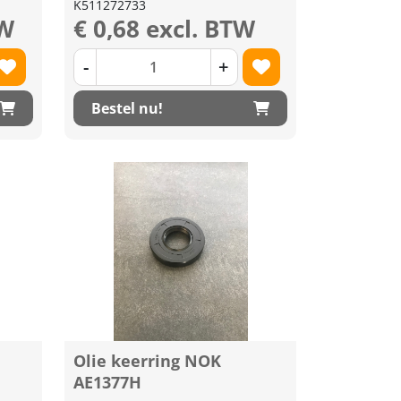
K511272733
TW
€ 0,68 excl. BTW
-
+
Bestel nu!
Olie keerring NOK
AE1377H