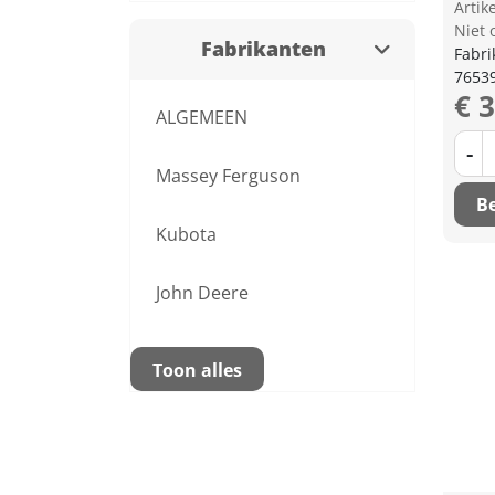
Arti
Niet 
Fabrikanten
Fabri
7653
€ 
ALGEMEEN
-
Massey Ferguson
Be
Kubota
John Deere
Toon alles