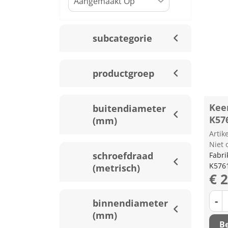
subcategorie
productgroep
Kee
buitendiameter
K57
(mm)
Arti
Niet 
schroefdraad
Fabri
K576
(metrisch)
€ 
-
binnendiameter
(mm)
Be