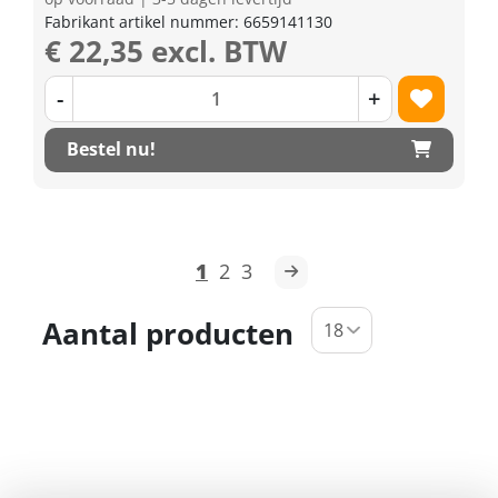
Fabrikant artikel nummer: 6659141130
€ 22,35 excl. BTW
-
+
Bestel nu!
1
2
3
Aantal producten