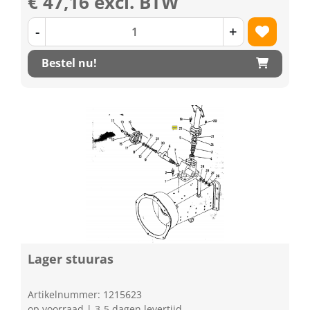
€ 47,16 excl. BTW
-
+
Bestel nu!
Lager stuuras
Artikelnummer: 1215623
op voorraad | 3-5 dagen levertijd