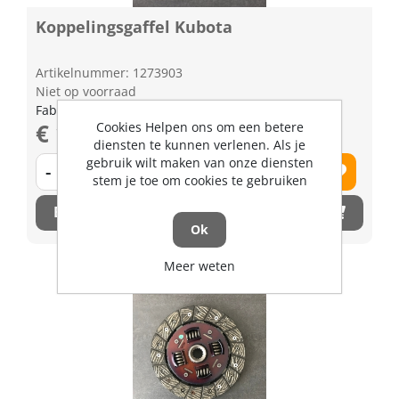
Koppelingsgaffel Kubota
Artikelnummer: 1273903
Niet op voorraad
Fabrikant artikel nummer: H666013350
€ 133,44 excl. BTW
Cookies Helpen ons om een betere
diensten te kunnen verlenen. Als je
gebruik wilt maken van onze diensten
-
+
stem je toe om cookies te gebruiken
Bestel nu!
Ok
Meer weten