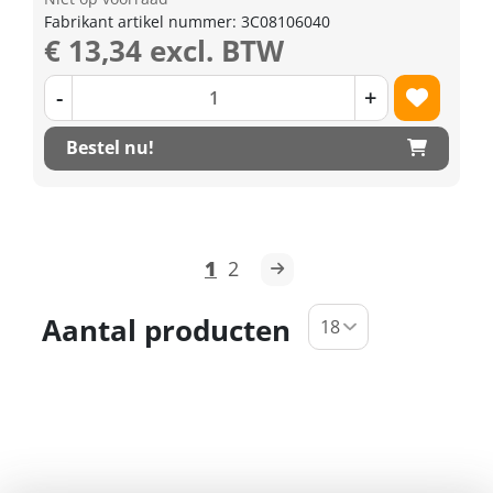
Fabrikant artikel nummer: 3C08106040
€ 13,34 excl. BTW
-
+
Bestel nu!
1
2
Aantal producten