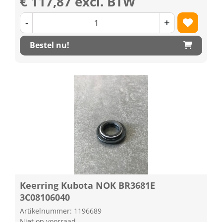
€ 117,87 excl. BTW
-
+
Bestel nu!
Keerring Kubota NOK BR3681E
3C08106040
Artikelnummer: 1196689
Niet op voorraad