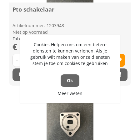
Pto schakelaar
Artikelnummer: 1203948
Niet op voorraad
Fabrikant artikel nummer: 3P30055412
€ 88,84 excl. BTW
Cookies Helpen ons om een betere
diensten te kunnen verlenen. Als je
gebruik wilt maken van onze diensten
-
+
stem je toe om cookies te gebruiken
Bestel nu!
Ok
Meer weten