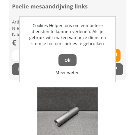
Poelie mesaandrijving links
Artikelnummer: 1286280
Cookies Helpen ons om een betere
Niet op voorraad
diensten te kunnen verlenen. Als je
Fabrikant artikel nummer: K522171140
gebruik wilt maken van onze diensten
€ 66,01 excl. BTW
stem je toe om cookies te gebruiken
-
+
Ok
Bestel nu!
Meer weten