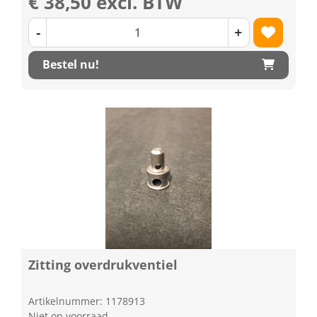
€ 38,50 excl. BTW
-
+
Bestel nu!
Zitting overdrukventiel
Artikelnummer: 1178913
Niet op voorraad