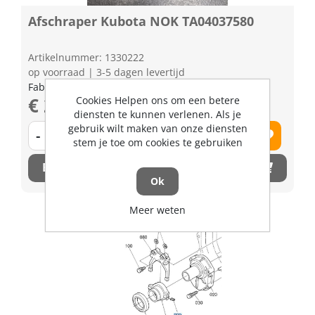
Afschraper Kubota NOK TA04037580
Artikelnummer: 1330222
op voorraad | 3-5 dagen levertijd
Fabrikant artikel nummer: TA04037580
€ 20,12 excl. BTW
Cookies Helpen ons om een betere
diensten te kunnen verlenen. Als je
gebruik wilt maken van onze diensten
-
+
stem je toe om cookies te gebruiken
Bestel nu!
Ok
Meer weten