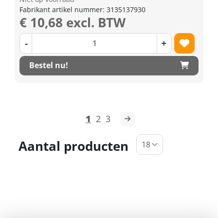
Fabrikant artikel nummer: 3135137930
€ 10,68 excl. BTW
-
+
Bestel nu!
1
2
3
Aantal producten