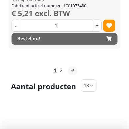
Fabrikant artikel nummer: 1C01073430
€ 5,21 excl. BTW
-
+
Bestel nu!
1
2
Aantal producten