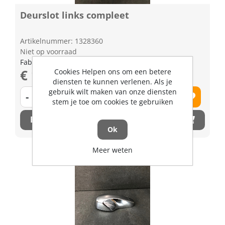
Deurslot links compleet
Artikelnummer: 1328360
Niet op voorraad
Fabrikant artikel nummer: T027085010
€ 131,19 excl. BTW
Cookies Helpen ons om een betere
diensten te kunnen verlenen. Als je
gebruik wilt maken van onze diensten
-
+
stem je toe om cookies te gebruiken
Bestel nu!
Ok
Meer weten