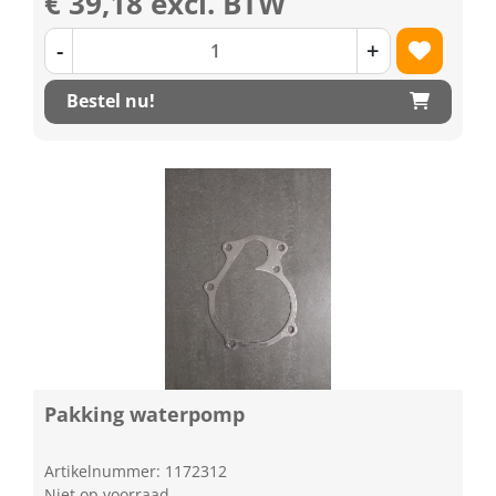
€ 39,18 excl. BTW
-
+
Bestel nu!
Pakking waterpomp
Artikelnummer: 1172312
Niet op voorraad