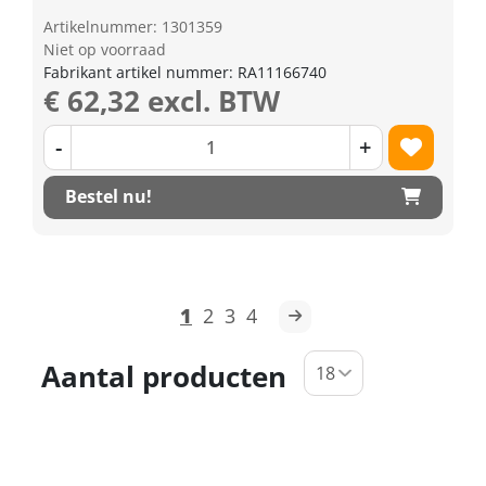
Artikelnummer: 1301359
Niet op voorraad
Fabrikant artikel nummer: RA11166740
€ 62,32 excl. BTW
-
+
Bestel nu!
1
2
3
4
Aantal producten