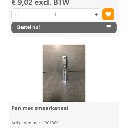
€ 9,02 excl. BTW
-
+
Bestel nu!
Pen met smeerkanaal
Artikelnummer: 1301360