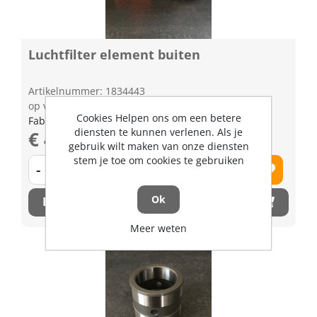
Luchtfilter element buiten
Artikelnummer: 1834443
op voorraad | 3-5 dagen levertijd
Cookies Helpen ons om een betere
Fabrikant artikel nummer: 6C06099414
diensten te kunnen verlenen. Als je
€ 40,50 excl. BTW
gebruik wilt maken van onze diensten
stem je toe om cookies te gebruiken
-
+
Ok
Bestel nu!
Meer weten