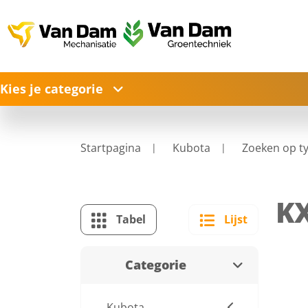
Kies je categorie
Startpagina
Kubota
Zoeken op t
KX
Tabel
Lijst
Categorie
Kubota