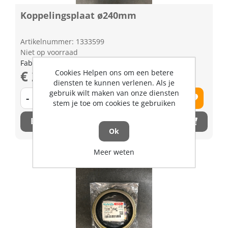
Koppelingsplaat ø240mm
Artikelnummer: 1333599
Niet op voorraad
Fabrikant artikel nummer: TD02020500
€ 233,32 excl. BTW
Cookies Helpen ons om een betere
diensten te kunnen verlenen. Als je
gebruik wilt maken van onze diensten
-
+
stem je toe om cookies te gebruiken
Bestel nu!
Ok
Meer weten