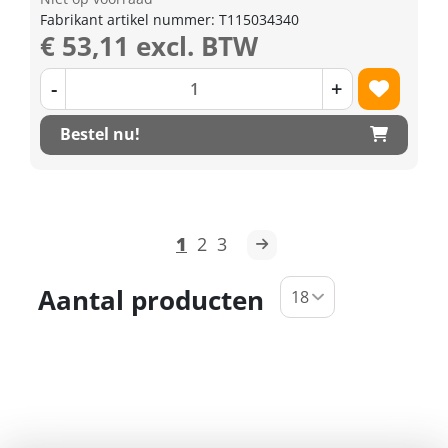
Fabrikant artikel nummer: T115034340
€ 53,11 excl. BTW
-
+
Bestel nu!
1
2
3
Aantal producten