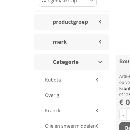
productgroep
merk
Bou
Categorie
Arti
Kubota
op vo
Fabri
0112
Overig
€ 
Kranzle
-
Olie en smeermiddelen
Be