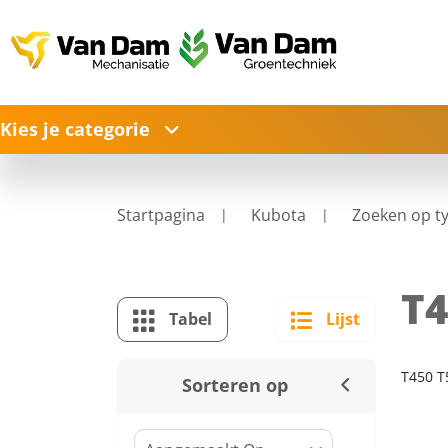
Kies je categorie
Startpagina
Kubota
Zoeken op t
T4
Tabel
Lijst
T450 T
Sorteren op