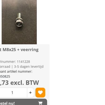
t M8x25 + veerring
kelnummer: 1141228
orraad | 3-5 dagen levertijd
kant artikel nummer:
350825
0,73 excl. BTW
+
stel nu!