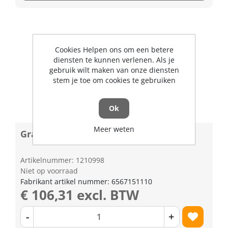
Cookies Helpen ons om een betere
diensten te kunnen verlenen. Als je
gebruik wilt maken van onze diensten
stem je toe om cookies te gebruiken
Ok
Meer weten
Gras opvangzak zonder beugel
Artikelnummer: 1210998
Niet op voorraad
Fabrikant artikel nummer: 6567151110
€ 106,31 excl. BTW
-
+