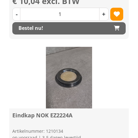
€ 10,04 excl. BTW
-
+
Bestel nu!
Eindkap NOK EZ2224A
Artikelnummer: 1210134
op voorraad | 3-5 dagen levertijd