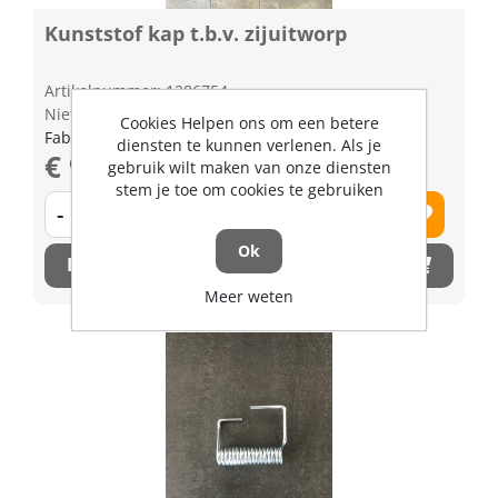
Kunststof kap t.b.v. zijuitworp
Artikelnummer: 1286754
Niet op voorraad
Cookies Helpen ons om een betere
Fabrikant artikel nummer: K538147112
diensten te kunnen verlenen. Als je
€ 95,45 excl. BTW
gebruik wilt maken van onze diensten
stem je toe om cookies te gebruiken
-
+
Ok
Bestel nu!
Meer weten