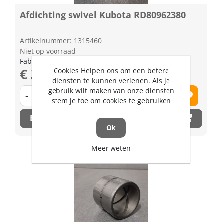
Afdichting swivel Kubota RD80962380
Artikelnummer: 1315460
Niet op voorraad
Fabrikant artikel nummer: RD80962380
€ 33,96 excl. BTW
Cookies Helpen ons om een betere
diensten te kunnen verlenen. Als je
gebruik wilt maken van onze diensten
-
+
stem je toe om cookies te gebruiken
Bestel nu!
Ok
Meer weten