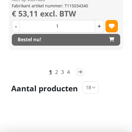
Fabrikant artikel nummer: T115034340
€ 53,11 excl. BTW
-
+
Bestel nu!
1
2
3
4
Aantal producten