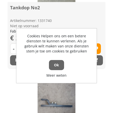
Tankdop No2
Artikelnummer: 1331740
Niet op voorraad
Fabrikant artikel nummer: TA47042062
€ 23,56 excl. BTW
Cookies Helpen ons om een betere
diensten te kunnen verlenen. Als je
gebruik wilt maken van onze diensten
-
+
stem je toe om cookies te gebruiken
Bestel nu!
Ok
Meer weten