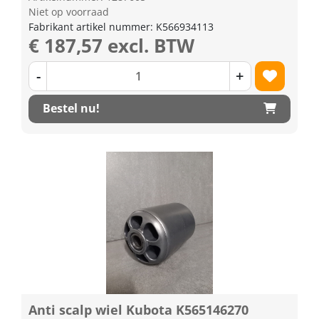
Niet op voorraad
Fabrikant artikel nummer: K566934113
€ 187,57 excl. BTW
-
+
Bestel nu!
Anti scalp wiel Kubota K565146270