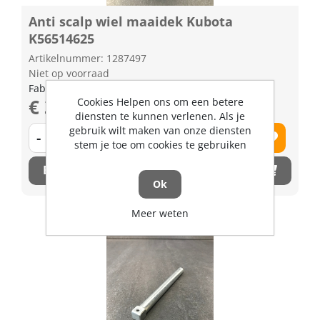
Anti scalp wiel maaidek Kubota
K56514625
Artikelnummer: 1287497
Niet op voorraad
Fabrikant artikel nummer: K565146250
€ 34,60 excl. BTW
Cookies Helpen ons om een betere
diensten te kunnen verlenen. Als je
gebruik wilt maken van onze diensten
-
+
stem je toe om cookies te gebruiken
Bestel nu!
Ok
Meer weten