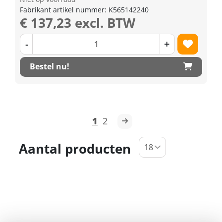
Fabrikant artikel nummer: K565142240
€ 137,23 excl. BTW
-
+
Bestel nu!
1
2
Aantal producten