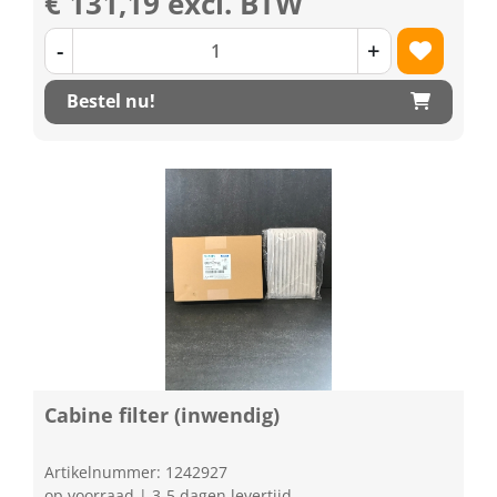
€ 131,19 excl. BTW
-
+
Bestel nu!
Cabine filter (inwendig)
Artikelnummer: 1242927
op voorraad | 3-5 dagen levertijd