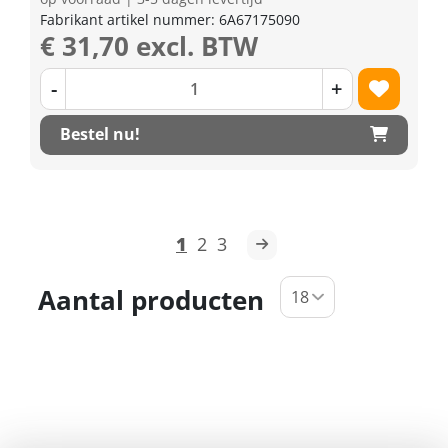
Fabrikant artikel nummer: 6A67175090
€ 31,70 excl. BTW
-
+
Bestel nu!
1
2
3
Aantal producten