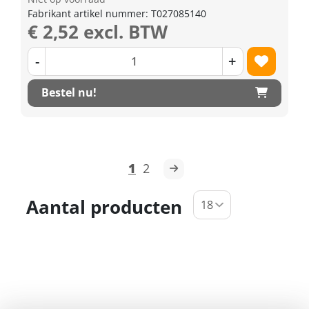
Fabrikant artikel nummer: T027085140
€ 2,52 excl. BTW
-
+
Bestel nu!
1
2
Aantal producten