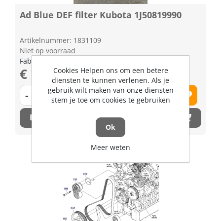
Ad Blue DEF filter Kubota 1J50819990
Artikelnummer: 1831109
Niet op voorraad
Fabrikant artikel nummer: 1J50819990
€ 19,77 excl. BTW
Cookies Helpen ons om een betere
diensten te kunnen verlenen. Als je
gebruik wilt maken van onze diensten
-
+
stem je toe om cookies te gebruiken
Bestel nu!
Ok
Meer weten