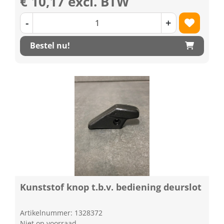
€ 10,17 excl. BTW
-
+
Bestel nu!
Kunststof knop t.b.v. bediening deurslot
Artikelnummer: 1328372
Niet op voorraad