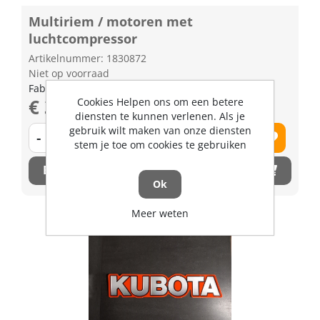
Multiriem / motoren met
luchtcompressor
Artikelnummer: 1830872
Niet op voorraad
Fabrikant artikel nummer: 3J08011110
€ 31,61 excl. BTW
Cookies Helpen ons om een betere
diensten te kunnen verlenen. Als je
gebruik wilt maken van onze diensten
-
+
stem je toe om cookies te gebruiken
Bestel nu!
Ok
Meer weten