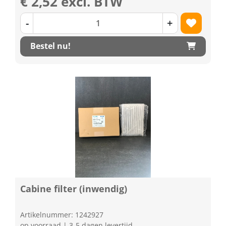
€ 2,52 excl. BTW
-
+
Bestel nu!
Cabine filter (inwendig)
Artikelnummer: 1242927
op voorraad | 3-5 dagen levertijd