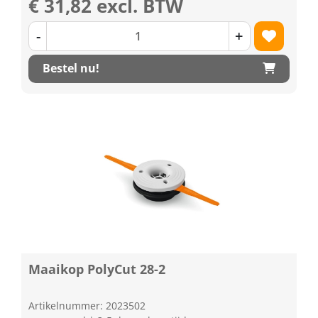
€ 31,82 excl. BTW
-
+
Bestel nu!
Maaikop PolyCut 28-2
Artikelnummer: 2023502