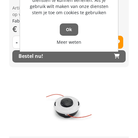
diensten te kunnen verlenen. Als je
gebruik wilt maken van onze diensten
Artikelnummer: 2023518
stem je toe om cookies te gebruiken
op voorraad | 3-5 dagen levertijd
Fabrikant artikel nummer: 40067102126
€ 19,83 excl. BTW
Ok
-
+
Meer weten
Bestel nu!