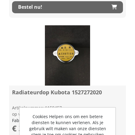
Bestel nu!
Radiateurdop Kubota 1527272020
Artikelnummer: 1159457
op voorraad | 3-5 dagen levertijd
Cookies Helpen ons om een betere
Fabrikant artikel nummer: 1527272020
diensten te kunnen verlenen. Als je
€ 39,45 excl. BTW
gebruik wilt maken van onze diensten
stem je toe om cookies te gebruiken