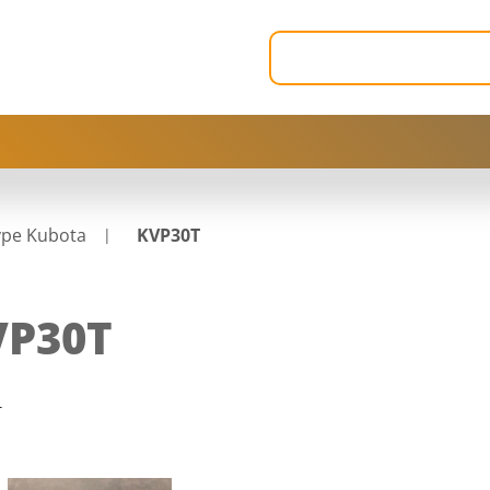
ype Kubota
KVP30T
VP30T
T