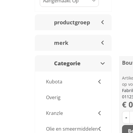
productgroep
merk
Bou
Categorie
Arti
Kubota
op vo
Fabri
0112
Overig
€ 
Kranzle
-
Olie en smeermiddelen
Be