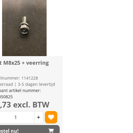
t M8x25 + veerring
kelnummer: 1141228
orraad | 3-5 dagen levertijd
kant artikel nummer:
350825
0,73 excl. BTW
+
stel nu!