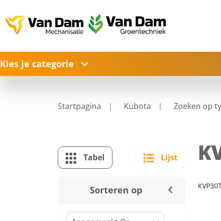
Kies je categorie
Startpagina
Kubota
Zoeken op t
K
Tabel
Lijst
KVP30
Sorteren op