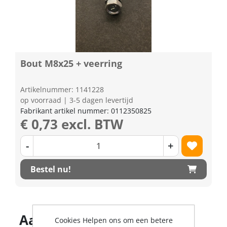
Bout M8x25 + veerring
Artikelnummer: 1141228
op voorraad | 3-5 dagen levertijd
Fabrikant artikel nummer: 0112350825
€ 0,73 excl. BTW
-
+
Bestel nu!
Aantal producten
Cookies Helpen ons om een betere