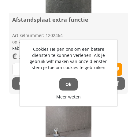
Afstandsplaat extra functie
Artikelnummer: 1202464
op voorraad | 3-5 dagen levertijd
Fabrikant artikel nummer: 3G70082073
Cookies Helpen ons om een betere
€ 56,33 excl. BTW
diensten te kunnen verlenen. Als je
gebruik wilt maken van onze diensten
stem je toe om cookies te gebruiken
-
+
Bestel nu!
Ok
Meer weten