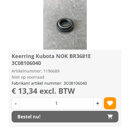
Keerring Kubota NOK BR3681E
3C08106040
Artikelnummer: 1196689
Niet op voorraad
Fabrikant artikel nummer: 3C08106040
€ 13,34 excl. BTW
-
+
Bestel nu!